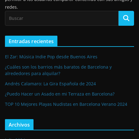
redes.
Entradas recientes
El Zar: Música Indie Pop desde Buenos Aires
¿Cuáles son los barrios más baratos de Barcelona y
alrededores para alquilar?
Andrés Calamaro: La Gira Española de 2024
¿Puedo Hacer un Asado en mi Terraza en Barcelona?
TOP 10 Mejores Playas Nudistas en Barcelona Verano 2024
Archivos