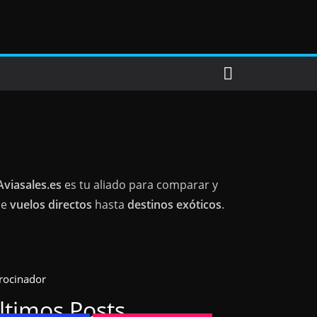
Aviasales.es
es tu aliado para comparar y
de
vuelos directos
hasta
destinos exóticos
.
rocinador
ltimos Posts...