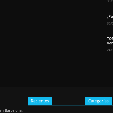
30/
¿Pu
30/
TOP
Ver
24/
Recientes
Categorías
 en Barcelona.