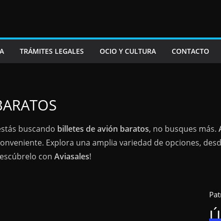
A
TRÁMITES LEGALES
OCIO Y CULTURA
CONTACTO
BARATOS
estás buscando
billetes de avión baratos
, no busques más.
 conveniente. Explora una amplia variedad de opciones, des
Descúbrelo con
Aviasales
!
Pat
Ú