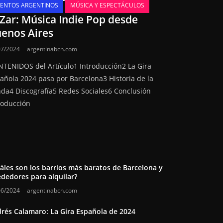
VENTOS ARGENTINOS
MÚSICA Y ESPECTÁCULOS
 Zar: Música Indie Pop desde
enos Aires
07/2024
argentinabcn.com
TENIDOS del Artículo1 Introducción2 La Gira
añola 2024 pasa por Barcelona3 Historia de la
da4 Discografía5 Redes Sociales6 Conclusión
roducción
áles son los barrios más baratos de Barcelona y
ededores para alquilar?
06/2024
argentinabcn.com
rés Calamaro: La Gira Española de 2024