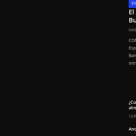
E
El
Bu
04/
CON
Esp
Ban
Int
¿Cu
alr
12/
And