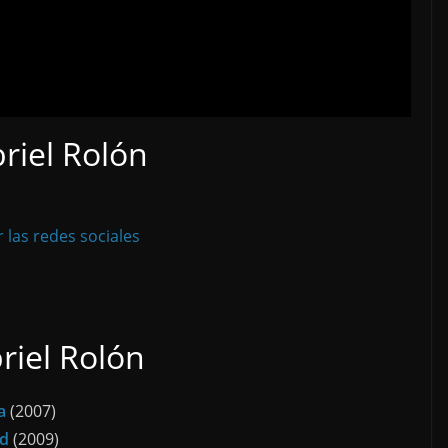
riel Rolón
r las redes sociales
riel Rolón
a
(2007)
ad
(2009)