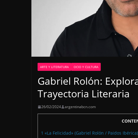
ARTE Y LITERATURA
OCIO Y CULTURA
Gabriel Rolón: Explora
Trayectoria Literaria
26/02/2024
argentinabcn.com
CONTEN
1
«La Felicidad» (Gabriel Rolón / Paidos Ibérica)