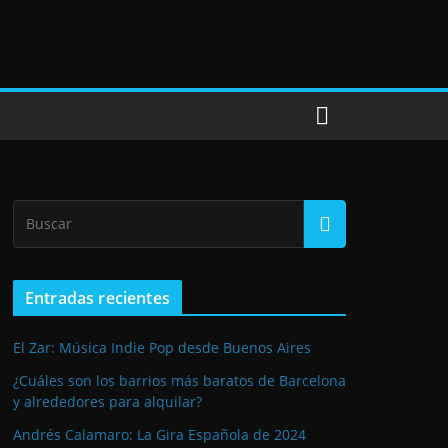
Entradas recientes
El Zar: Música Indie Pop desde Buenos Aires
¿Cuáles son los barrios más baratos de Barcelona
y alrededores para alquilar?
Andrés Calamaro: La Gira Española de 2024