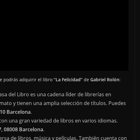
 podrás adquirir el libro
“La Felicidad”
de
Gabriel Rolón
:
Casa del Libro es una cadena líder de librerías en
rmato y tienen una amplia selección de títulos. Puedes
010 Barcelona
.
con una gran variedad de libros en varios idiomas.
7, 08008 Barcelona
.
versa de libros, música y películas. También cuenta con